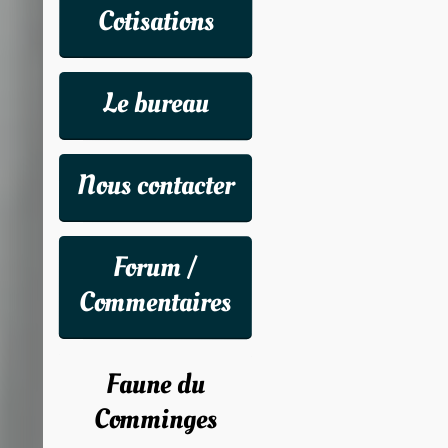
Cotisations
Le bureau
Nous contacter
Forum /
Commentaires
Faune du
Comminges