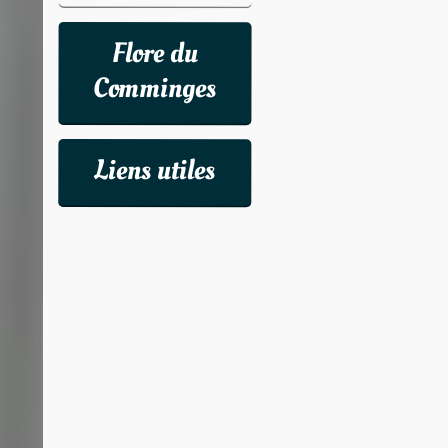
Flore du
Comminges
Liens utiles