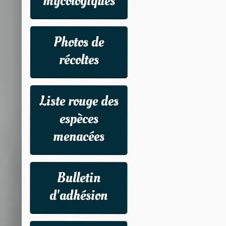
mycologiques
Photos de
récoltes
Liste rouge des
espèces
menacées
Bulletin
d'adhésion