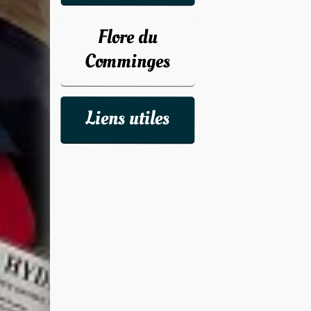
Flore du
Comminges
Liens utiles