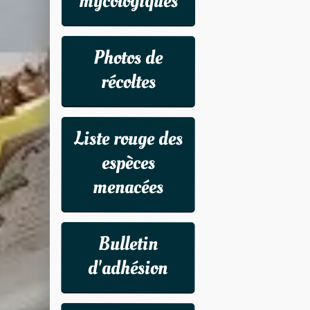
mycologiques
Photos de
récoltes
Liste rouge des
espèces
menacées
Bulletin
d'adhésion