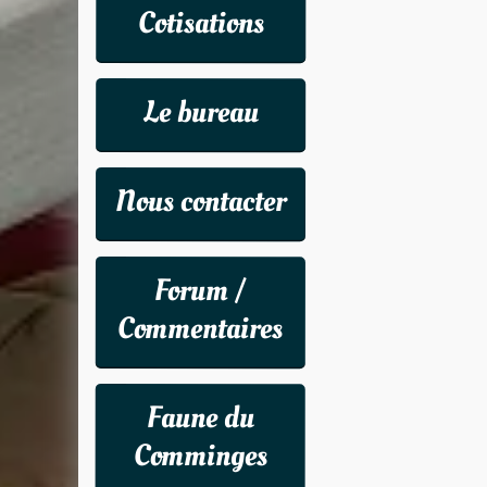
Cotisations
Le bureau
Nous contacter
Forum /
Commentaires
Faune du
Comminges