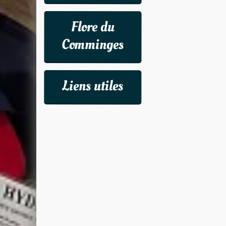
Flore du
Comminges
Liens utiles