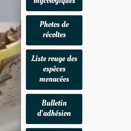
mycologiques
Photos de
récoltes
Liste rouge des
espèces
menacées
Bulletin
d'adhésion